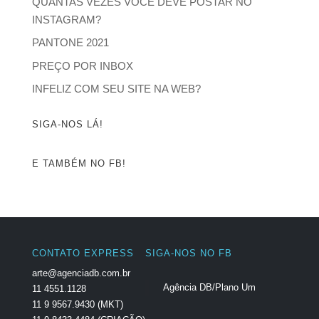
QUANTAS VEZES VOCÊ DEVE POSTAR NO
INSTAGRAM?
PANTONE 2021
PREÇO POR INBOX
INFELIZ COM SEU SITE NA WEB?
SIGA-NOS LÁ!
E TAMBÉM NO FB!
CONTATO EXPRESS
SIGA-NOS NO FB
arte@agenciadb.com.br
Agência DB/Plano Um
11 4551.1128
11 9 9567.9430 (MKT)